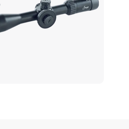
590 р
1000 р
1100 р
650 р
550 р
450 р