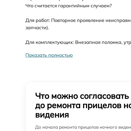
Что считается гарантийным случаем?
Замена ключей управления прицела
ночного видения Bering Optics
Для работ: Повторное проявление неисправн
Замена микросхемы логики прицела
запчасти).
ночного видения Bering Optics
Ремонт встроенного дальнометра и других
Для комплектующих: Внезапная поломка, утр
устройств прицела ночного видения Bering
Optics
Показать полностью
Калибровка и настройка тепловизора
прицела ночного видения Bering Optics
Ремонт датчика синхроимпульсов прицела
ночного видения Bering Optics
Что можно согласовать
Ремонт оптики прицела ночного видения
Bering Optics
до ремонта прицелов н
Восстановление питания прицела ночного
видения
видения Bering Optics
Замена CORE прицела ночного видения
До начала ремонта прицелов ночного видени