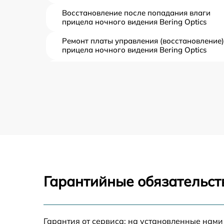
Восстановление после попадания влаги
прицела ночного видения Bering Optics
Ремонт платы управления (восстановление)
прицела ночного видения Bering Optics
Прошивка (Обновление ПО) прицела
ночного видения Bering Optics
Замена дисплея (экрана) прицела ночного
видения Bering Optics
Замена корпуса прицела ночного видения
Bering Optics
Замена аккумулятора прицела ночного
видения Bering Optics
Гарантийные обязательст
Замена процессора прицела ночного
видения Bering Optics
Замена USB порта прицела ночного видени
Bering Optics
Гарантия от сервиса: на установленные нами