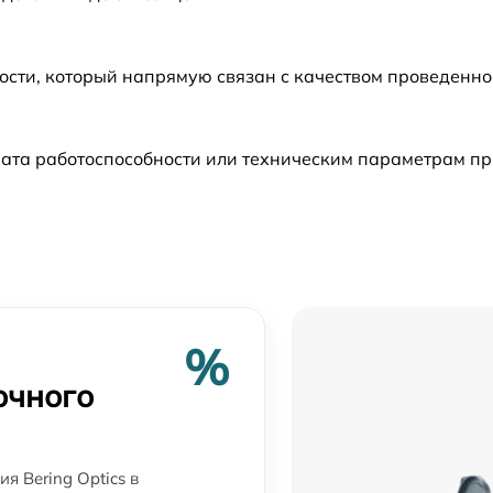
от 60 мин
ости, который напрямую связан с качеством проведенн
от 60 мин
ата работоспособности или техническим параметрам пр
от 60 мин
от 60 мин
от 60 мин
%
от 60 мин
очного
от 60 мин
я Bering Optics в
от 60 мин