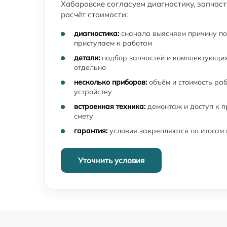
Bering Optics
Хабаровске согласуем диагностику, запчас
расчёт стоимости:
Ремонт контроллеров прицела ночного
видения Bering Optics
диагностика:
сначала выясняем причину по
приступаем к работам
Ремонт электронно-лучевой трубки прицел
ночного видения Bering Optics
детали:
подбор запчастей и комплектующих
отдельно
Замена объективов с улучшением
несколько приборов:
объём и стоимость ра
характеристик прицела ночного видения
устройству
Bering Optics
встроенная техника:
демонтаж и доступ к 
Замена шим контроллера прицела ночного
смету
видения Bering Optics
гарантия:
условия закрепляются по итогам
Замена микросхемы усилителя прицела
ночного видения Bering Optics
Уточнить условия
Ремонт капиллярной трубки прицела
ночного видения Bering Optics