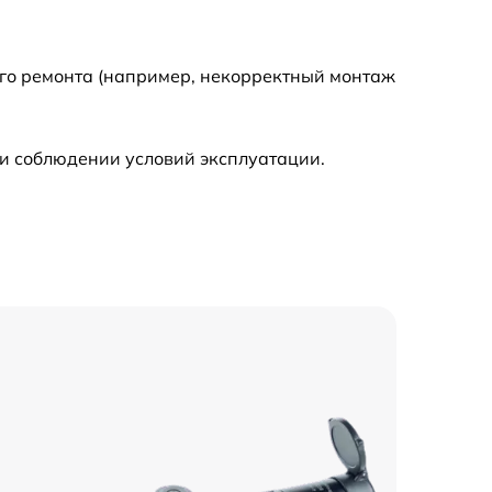
590 р
ого ремонта (например, некорректный монтаж
450 р
и соблюдении условий эксплуатации.
750 р
750 р
1550 р
2000 р
650 р
900 р