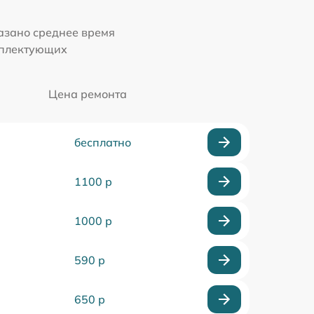
казано среднее время
мплектующих
Цена ремонта
бесплатно
1100 р
1000 р
590 р
650 р