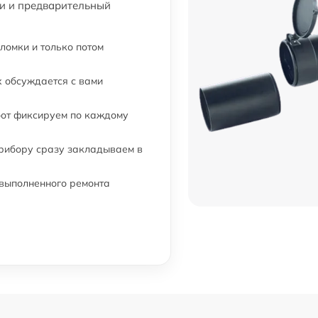
ти и предварительный
от 60 мин
ломки и только потом
а
от 60 мин
 обсуждается с вами
бот фиксируем по каждому
от 60 мин
прибору сразу закладываем в
от 60 мин
 выполненного ремонта
от 60 мин
от 60 мин