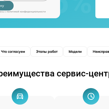
вку
есь c
политикой конфиденциальности
Что согласуем
Этапы работ
Модели
Неисправ
реимущества сервис-цент